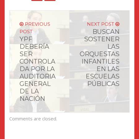
ventana
ventana
nueva)
nueva)
PREVIOUS
NEXT POST
BUSCAN
POST
YPF
SOSTENER
DEBERÍA
LAS
SER
ORQUESTAS
CONTROLA
INFANTILES
DA POR LA
EN LAS
AUDITORIA
ESCUELAS
GENERAL
PÚBLICAS
DE LA
NACIÓN
Comments are closed.