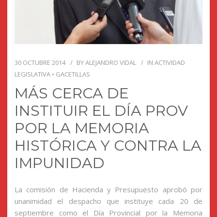
30 OCTUBRE 2014
BY
ALEJANDRO VIDAL
IN
ACTIVIDAD
LEGISLATIVA
•
GACETILLAS
MÁS CERCA DE
INSTITUIR EL DÍA PROV
POR LA MEMORIA
HISTÓRICA Y CONTRA LA
IMPUNIDAD
La comisión de Hacienda y Presupuesto aprobó por
unanimidad el despacho que instituye cada 20 de
septiembre como el Día Provincial por la Memoria