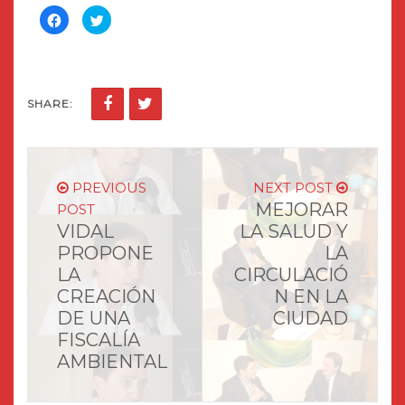
Haz
Haz
clic
clic
para
para
compartir
compartir
en
en
Facebook
Twitter
(Se
(Se
abre
abre
en
en
SHARE:
una
una
ventana
ventana
nueva)
nueva)
PREVIOUS
NEXT POST
MEJORAR
POST
VIDAL
LA SALUD Y
PROPONE
LA
LA
CIRCULACIÓ
CREACIÓN
N EN LA
DE UNA
CIUDAD
FISCALÍA
AMBIENTAL