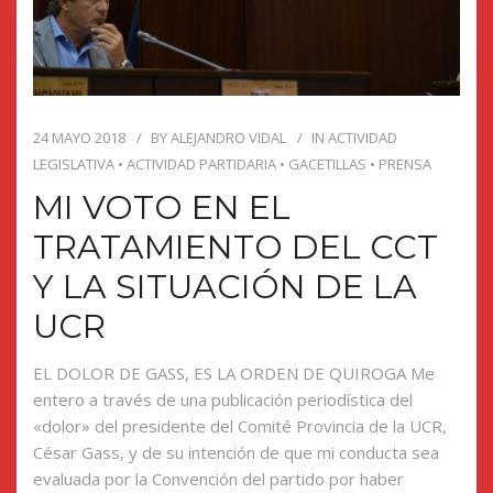
24 MAYO 2018
BY
ALEJANDRO VIDAL
IN
ACTIVIDAD
LEGISLATIVA
•
ACTIVIDAD PARTIDARIA
•
GACETILLAS
•
PRENSA
MI VOTO EN EL
TRATAMIENTO DEL CCT
Y LA SITUACIÓN DE LA
UCR
EL DOLOR DE GASS, ES LA ORDEN DE QUIROGA Me
entero a través de una publicación periodística del
«dolor» del presidente del Comité Provincia de la UCR,
César Gass, y de su intención de que mi conducta sea
evaluada por la Convención del partido por haber