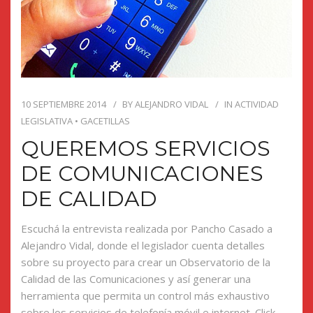
10 SEPTIEMBRE 2014
BY
ALEJANDRO VIDAL
IN
ACTIVIDAD
LEGISLATIVA
•
GACETILLAS
QUEREMOS SERVICIOS
DE COMUNICACIONES
DE CALIDAD
Escuchá la entrevista realizada por Pancho Casado a
Alejandro Vidal, donde el legislador cuenta detalles
sobre su proyecto para crear un Observatorio de la
Calidad de las Comunicaciones y así generar una
herramienta que permita un control más exhaustivo
sobre los servicios de telefonía móvil e internet. Click