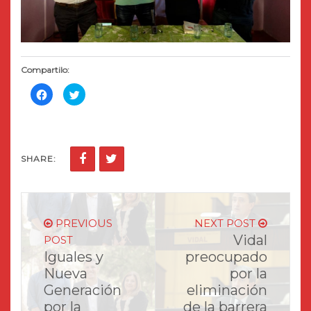
Compartilo:
Haz
Haz
clic
clic
para
para
compartir
compartir
en
en
Facebook
Twitter
(Se
(Se
abre
abre
en
en
SHARE:
una
una
ventana
ventana
nueva)
nueva)
PREVIOUS
NEXT POST
Vidal
POST
Iguales y
preocupado
Nueva
por la
Generación
eliminación
por la
de la barrera