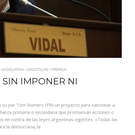
 LEGISLATIVA
•
GACETILLAS
•
PRENSA
 SIN IMPONER NI
o a su par Tom Romero (FR) un proyecto para sancionar a
eñanza primaria o secundaria que promuevan acciones o
cos en contra de las leyes argentinas vigentes. «Todas las
ra la democracia, la