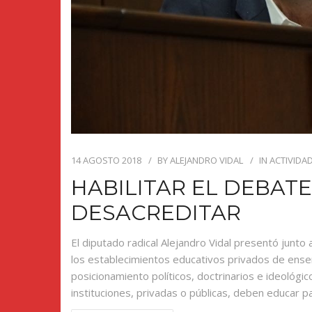
14 AGOSTO 2018
BY
ALEJANDRO VIDAL
IN
ACTIVIDAD
HABILITAR EL DEBATE
DESACREDITAR
El diputado radical Alejandro Vidal presentó junt
los establecimientos educativos privados de ens
posicionamiento políticos, doctrinarios e ideológi
instituciones, privadas o públicas, deben educar pa