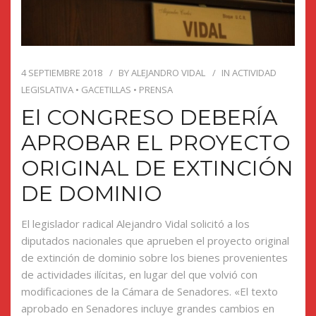
4 SEPTIEMBRE 2018
BY
ALEJANDRO VIDAL
IN
ACTIVIDAD
LEGISLATIVA
•
GACETILLAS
•
PRENSA
El CONGRESO DEBERÍA
APROBAR EL PROYECTO
ORIGINAL DE EXTINCIÓN
DE DOMINIO
El legislador radical Alejandro Vidal solicitó a los
diputados nacionales que aprueben el proyecto original
de extinción de dominio sobre los bienes provenientes
de actividades ilícitas, en lugar del que volvió con
modificaciones de la Cámara de Senadores. «El texto
aprobado en Senadores incluye grandes cambios en