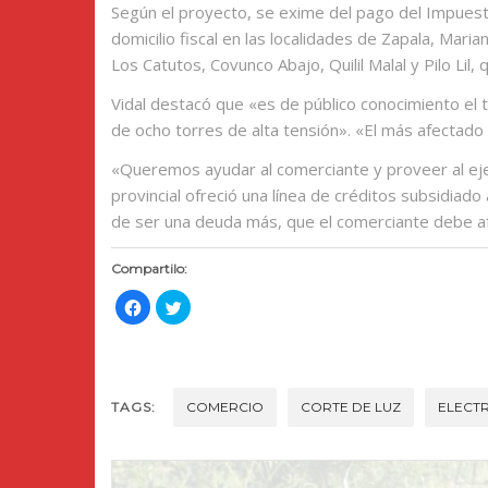
Según el proyecto, se exime del pago del Impuest
domicilio fiscal en las localidades de Zapala, Mari
Los Catutos, Covunco Abajo, Quilil Malal y Pilo Lil
Vidal destacó que «es de público conocimiento el 
de ocho torres de alta tensión». «El más afectado
«Queremos ayudar al comerciante y proveer al ejec
provincial ofreció una línea de créditos subsidia
de ser una deuda más, que el comerciante debe af
Compartilo:
Haz
Haz
clic
clic
para
para
compartir
compartir
en
en
Facebook
Twitter
(Se
(Se
abre
abre
TAGS:
en
en
COMERCIO
CORTE DE LUZ
ELECTR
una
una
ventana
ventana
nueva)
nueva)