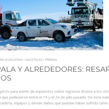
AD LEGISLATIVA
•
GACETILLAS
•
PRENSA
PALA Y ALREDEDORES: RESAR
DOS
royecto para eximir de impuestos sobre Ingresos Brutos a los co
ca que padecieron entre el 19 y el 24 de julio pasado. De esta ma
adería, equipos y demás daños que puedan haber sufrido como co